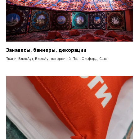
Занавесы, баннеры, декорации
Ткани: БлекАут, БлекАут негорючий, ПолиОксфорд, Сатен