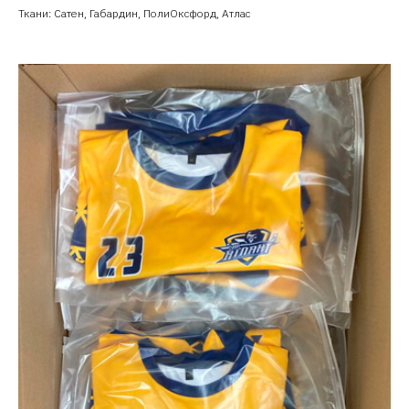
Ткани: Сатен, Габардин, ПолиОксфорд, Атлас